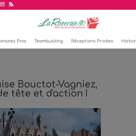
inaires Pros
Teambuilding
Réceptions Privées
Histoi
ise Bouctot-Vagniez,
 tête et d'action !