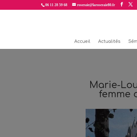
06 11 28 59 68
roseraie@laroseraie80.fr
Accueil
Actualités
Sém
Marie-Lou
femme de