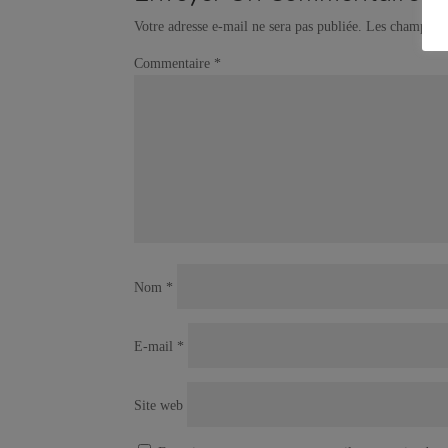
Votre adresse e-mail ne sera pas publiée.
Les champs ob
Commentaire
*
Nom
*
E-mail
*
Site web