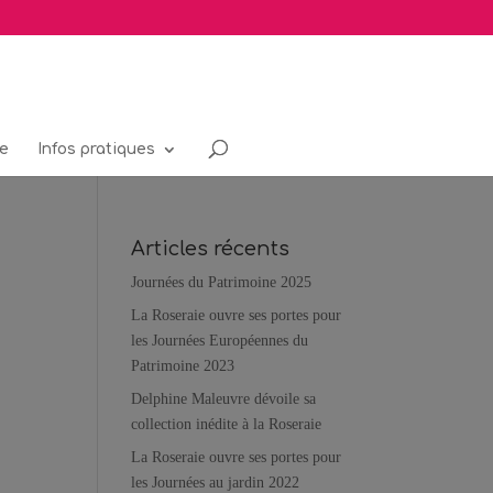
re
Infos pratiques
Articles récents
Journées du Patrimoine 2025
La Roseraie ouvre ses portes pour
les Journées Européennes du
Patrimoine 2023
Delphine Maleuvre dévoile sa
collection inédite à la Roseraie
La Roseraie ouvre ses portes pour
les Journées au jardin 2022