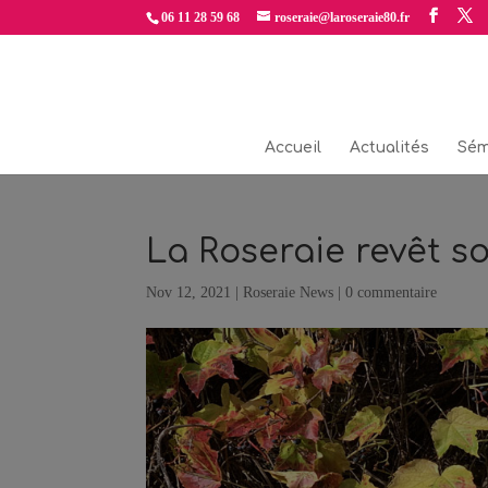
06 11 28 59 68
roseraie@laroseraie80.fr
Accueil
Actualités
Sém
La Roseraie revêt 
Nov 12, 2021
|
Roseraie News
|
0 commentaire