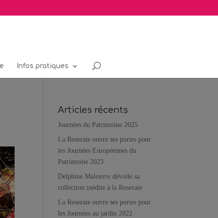
re
Infos pratiques
Articles récents
Journées du Patrimoine 2025
La Roseraie ouvre ses portes pour
les Journées Européennes du
Patrimoine 2023
Delphine Maleuvre dévoile sa
collection inédite à la Roseraie
La Roseraie ouvre ses portes pour
les Journées au jardin 2022