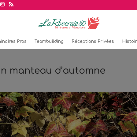
inaires Pros
Teambuilding
Réceptions Privées
Histoi
son manteau d’automne