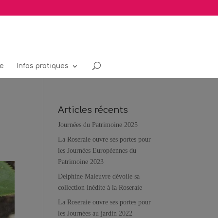
re
Infos pratiques
Articles récents
Journées du Patrimoine 2025
La Roseraie ouvre ses portes pour
les Journées Européennes du
Patrimoine 2023
Delphine Maleuvre dévoile sa
collection inédite à la Roseraie
La Roseraie ouvre ses portes pour
les Journées au jardin 2022