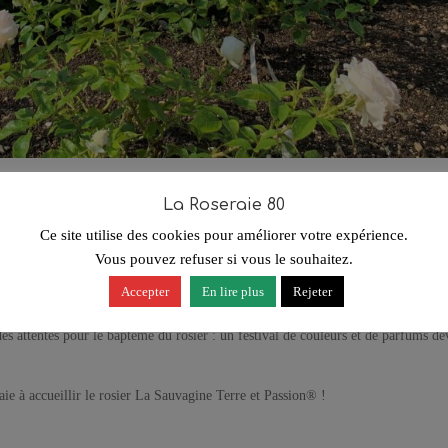
sion® Delflorobla » a été baptisé en présence de Guy Boulnois, fondateur de la
La Roseraie 80
dent des Pépinières et Roseraies Georges Delbard à La Sauvagine Terre et Pass
Ce site utilise des cookies pour améliorer votre expérience.
Vous pouvez refuser si vous le souhaitez.
imable permission des Pépinières et Roseraies Georges Delbard, une vingtaine d
Sainte Catherine en 2020. « Il faut planter ces rosiers en quinconce, à 70 centim
Accepter
En lire plus
Rejeter
it précisé Guy Boulnois. Dès le printemps, une première taille des jeunes plants a
r des attentes pour le baptême du rosier : un festival de couleurs et de parfums de
ie à accueillir le rosier La Sauvagine Terre et Passion® !