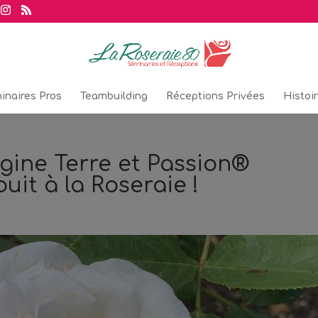
inaires Pros
Teambuilding
Réceptions Privées
Histoi
agine Terre et Passion®
uit à la Roseraie !