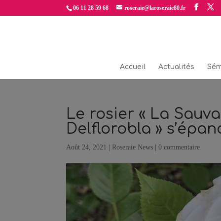
06 11 28 59 68
roseraie@laroseraie80.fr
Accueil
Actualités
Sém
Le rosier « La Sauv
Delflorobla » s’épano
Août 24, 2021
|
Roseraie News
|
0 commentaire