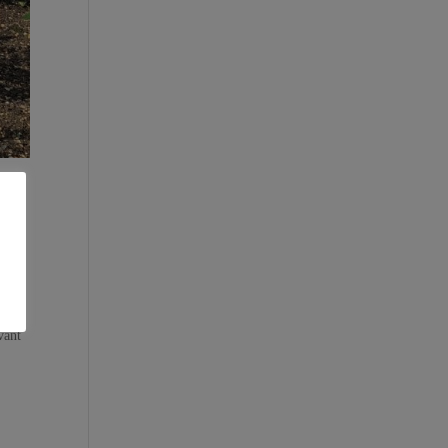
ion
e
ètres
 été
vant