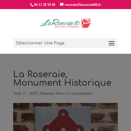
06 11 28 59 68
roseraie@laroseraie80.fr
Sélectionner Une Page
La Roseraie,
Monument Historique
Août 27, 2020
|
Roseraie News
|
0 commentaire