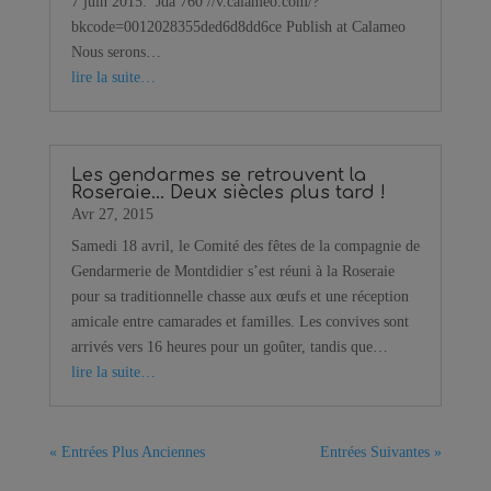
7 juin 2015. Jda 760 //v.calameo.com/?
bkcode=0012028355ded6d8dd6ce Publish at Calameo
Nous serons…
lire la suite…
Les gendarmes se retrouvent la
Roseraie… Deux siècles plus tard !
Avr 27, 2015
Samedi 18 avril, le Comité des fêtes de la compagnie de
Gendarmerie de Montdidier s’est réuni à la Roseraie
pour sa traditionnelle chasse aux œufs et une réception
amicale entre camarades et familles. Les convives sont
arrivés vers 16 heures pour un goûter, tandis que…
lire la suite…
« Entrées Plus Anciennes
Entrées Suivantes »