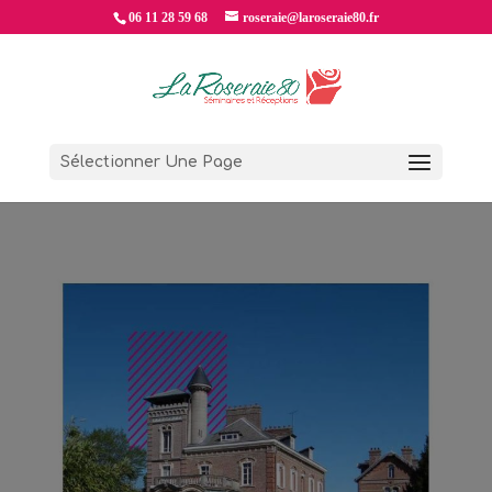
06 11 28 59 68
roseraie@laroseraie80.fr
Sélectionner Une Page