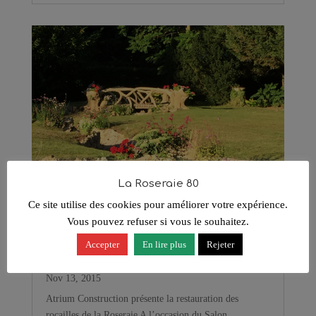
La Roseraie 80
Ce site utilise des cookies pour améliorer votre expérience.
Vous pouvez refuser si vous le souhaitez.
Atrium Construction présente la
Accepter
En lire plus
Rejeter
restauration des rocailles de la
Roseraie
Nov 13, 2015
Atrium Construction présente la restauration des
rocailles de la Roseraie A l’occasion du Salon