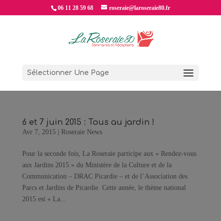
06 11 28 59 68
roseraie@laroseraie80.fr
Sélectionner Une Page
6 et 7 juin 2015 : Tous au jardin !
Avr 7, 2015
|
Roseraie News
Pour la seconde fois, La Roseraie participe aux « Rendez-vous
aux Jardins 2015 » du Ministère de la Culture et de la
Communication – DRAC Picardie – et de l’Association des
Parcs et Jardins de Picardie. Cette année, le thème national
2015 est « La...