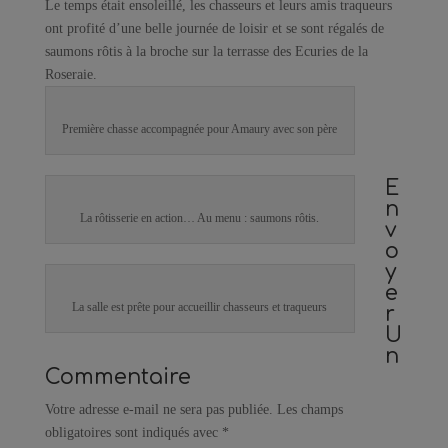
Le temps était ensoleillé, les chasseurs et leurs amis traqueurs
ont profité d’une belle journée de loisir et se sont régalés de
saumons rôtis à la broche sur la terrasse des Ecuries de la
Roseraie.
Première chasse accompagnée pour Amaury avec son père
E
n
La rôtisserie en action… Au menu : saumons rôtis.
v
o
y
e
La salle est prête pour accueillir chasseurs et traqueurs
r
U
n
Commentaire
Votre adresse e-mail ne sera pas publiée.
Les champs
obligatoires sont indiqués avec
*