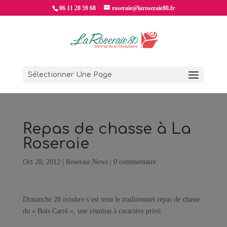
06 11 28 59 68
roseraie@laroseraie80.fr
Sélectionner Une Page
Repas de chasse à La
Roseraie
Oct 28, 2012
|
Roseraie News
|
0 commentaire
Dimanche 28 octobre s’est tenu le traditionnel repas de chasse
du « Bois Carré », une réunion à caractère privé.