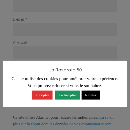
E-mail
*
Site web
Enregistrer mon nom, mon e-mail et mon site dans le
La Roseraie 80
navigateur pour mon prochain commentaire.
Ce site utilise des cookies pour améliorer votre expérience.
Vous pouvez refuser si vous le souhaitez.
Accepter
En lire plus
Rejeter
Ce site utilise Akismet pour réduire les indésirables.
En savoir
plus sur la façon dont les données de vos commentaires sont