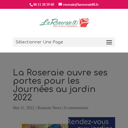
06 11 28 59 68
roseraie@laroseraie80.fr
Sélectionner Une Page
La Roseraie ouvre ses
portes pour les
Journées au jardin
2022
Mai 11, 2022
|
Roseraie News
|
0 commentaire