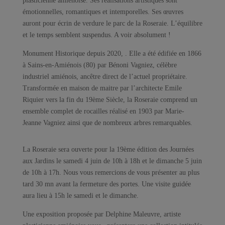
plasticienne amiénoise. Ses réalisations artistiques sont
émotionnelles, romantiques et intemporelles. Ses œuvres
auront pour écrin de verdure le parc de la Roseraie. L’équilibre
et le temps semblent suspendus. A voir absolument !
Monument Historique depuis 2020, . Elle a été édifiée en 1866
à Sains-en-Amiénois (80) par Bénoni Vagniez, célèbre
industriel amiénois, ancêtre direct de l’actuel propriétaire.
Transformée en maison de maitre par l’architecte Emile
Riquier vers la fin du 19ème Siècle, la Roseraie comprend un
ensemble complet de rocailles réalisé en 1903 par Marie-
Jeanne Vagniez ainsi que de nombreux arbres remarquables.
La Roseraie sera ouverte pour la 19ème édition des Journées
aux Jardins le samedi 4 juin de 10h à 18h et le dimanche 5 juin
de 10h à 17h. Nous vous remercions de vous présenter au plus
tard 30 mn avant la fermeture des portes. Une visite guidée
aura lieu à 15h le samedi et le dimanche.
Une exposition proposée par Delphine Maleuvre, artiste