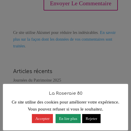
Ce site utilise Akismet pour réduire les indésirables.
En savoir
plus sur la façon dont les données de vos commentaires sont
traitées
.
Articles récents
Journées du Patrimoine 2025
La Roseraie ouvre ses portes pour les Journées Européennes du
La Roseraie 80
Patrimoine 2023
Ce site utilise des cookies pour améliorer votre expérience.
Delphine Maleuvre dévoile sa collection inédite à la Roseraie
Vous pouvez refuser si vous le souhaitez.
La Roseraie ouvre ses portes pour les Journées au jardin 2022
Accepter
En lire plus
Rejeter
La Ptite Rebelle était à la Roseraie