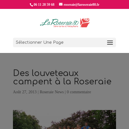
06 11 28 59 68
roseraie@laroseraie80.fr
Sélectionner Une Page
Des louveteaux
campent à la Roseraie
Août 27, 2013
|
Roseraie News
|
0 commentaire