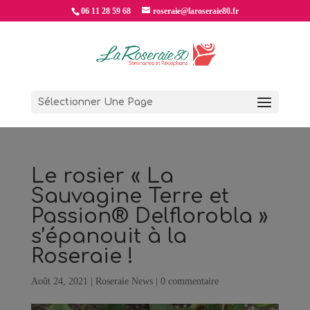
06 11 28 59 68
roseraie@laroseraie80.fr
Sélectionner Une Page
Le rosier « La
Sauvagine Terre et
Passion® Delflorobla »
s’épanouit à la
Roseraie !
Août 24, 2021
|
Roseraie News
|
0 commentaire