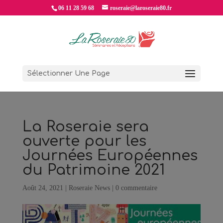
06 11 28 59 68
roseraie@laroseraie80.fr
Sélectionner Une Page
La Roseraie sera
ouverte pour les
Journées Européennes
du Patrimoine 2021
Août 24, 2021
|
Roseraie News
|
0 commentaire