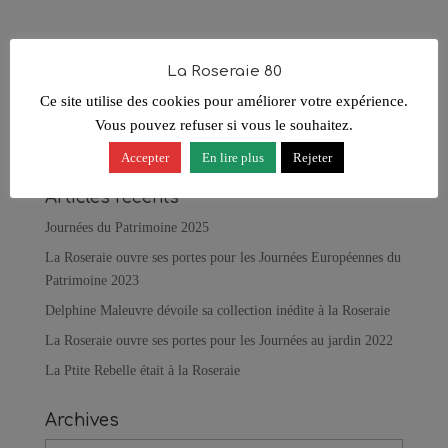
Ce site utilise Akismet pour réduire les indésirables.
En savoir
La Roseraie 80
plus sur la façon dont les données de vos commentaires sont
Ce site utilise des cookies pour améliorer votre expérience.
traitées
.
Vous pouvez refuser si vous le souhaitez.
Accepter
En lire plus
Rejeter
Articles récents
Journées du Patrimoine 2025
La Roseraie ouvre ses portes pour les Journées Européennes du
Patrimoine 2023
Delphine Maleuvre dévoile sa collection inédite à la Roseraie
La Roseraie ouvre ses portes pour les Journées au jardin 2022
La Ptite Rebelle était à la Roseraie
Archives