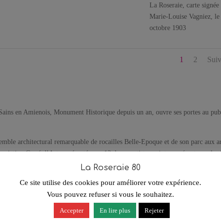
La Roseraie, carte signée
Marie-Louise Vagniez, le
octobre 1903
1
2
Suiv
Sains en Amienois, Monument Historique depuis un an, ouvre ses portes au pub
semble architectural remarquable de rocailles Belle-Epoque et de son parc aux a
iation Carré d’Art représentée par 13 de ses artistes peintres présents sur le s
La Roseraie 80
Ce site utilise des cookies pour améliorer votre expérience.
s depuis 2014, regroupe des artistes passionnés et enthousiastes, aux sensibilité
nt se retrouver autour de leur passion commune, la peinture pour confronter leur
Vous pouvez refuser si vous le souhaitez.
Accepter
En lire plus
Rejeter