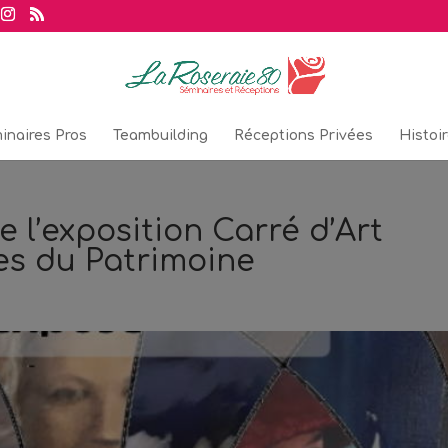
inaires Pros
Teambuilding
Réceptions Privées
Histoi
e l’exposition Carré d’Art
es du Patrimoine