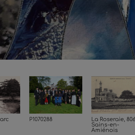
Parc
P1070288
La Roseraie, 80
Sains-en-
Amiénois