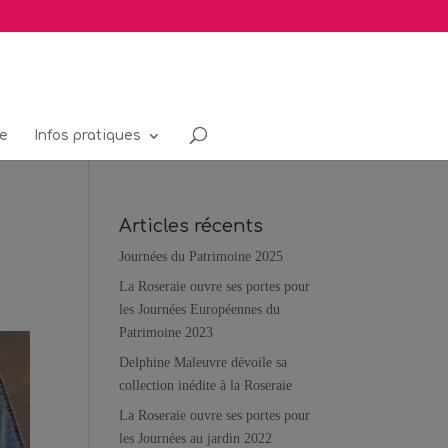
re
Infos pratiques
Articles récents
Journées du Patrimoine 2025
La Roseraie ouvre ses portes pour
les Journées Européennes du
Patrimoine 2023
Delphine Maleuvre dévoile sa
collection inédite à la Roseraie
La Roseraie ouvre ses portes pour
les Journées au jardin 2022