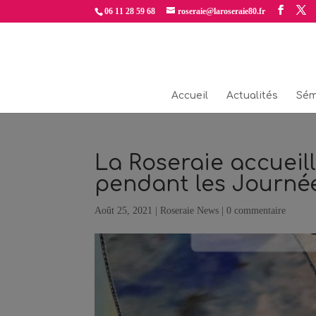
06 11 28 59 68
roseraie@laroseraie80.fr
Accueil
Actualités
Sém
La Roseraie accueill
pendant les Journé
Août 25, 2021
|
Roseraie News
|
0 commentaire