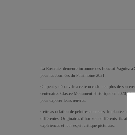
La Roseraie, demeure inconnue des Bouctot-Vagniez à 
pour les Journées du Patrimoine 2021.
On peut y découvrir à cette occasion en plus de son en
centenaires Classée Monument Historique en 2020, l’assoc
pour exposer leurs œuvres.
Cette association de peintres amateurs, implantée à Sain
différentes. Originaires d’horizons différents, ils aime
expériences et leur esprit critique picturaux.