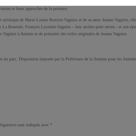
 en pleine nature et au milieu des rocailles (si le temps le permet) leurs création
isions et leurs approches de la peinture.
 et artistique de Marie-Louise Bouctot-Vagniez et de sa sœur Jeanne-Vagniez, ell
e La Roseraie, François Lecomte-Vagniez – leur arrière-petit neveu - et son ép
es Vagniez à Amiens et de présenter des toiles originales de Jeanne Vagniez.
ntrée du parc. Disposition imposée par la Préfecture de la Somme pour les Journé
ligatoires sont indiqués avec
*