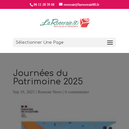
06 11 28 59 68
roseraie@laroseraie80.fr
Sélectionner Une Page
Journées du
Patrimoine 2025
Sep 19, 2025
|
Roseraie News
|
0 commentaire